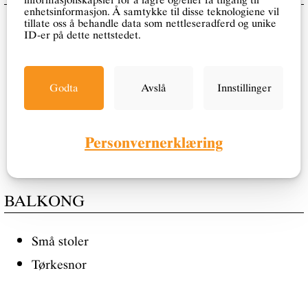
enhetsinformasjon. Å samtykke til disse teknologiene vil
tillate oss å behandle data som nettleseradferd og unike
Køyeseng til 2 personer (aircondition rett utenfor
ID-er på dette nettstedet.
rommet)
Dyner/puter
Godta
Avslå
Innstillinger
Sengetøy
Laken
Personvernerklæring
Ekstra sengetøy til alle senger
BALKONG
Små stoler
Tørkesnor