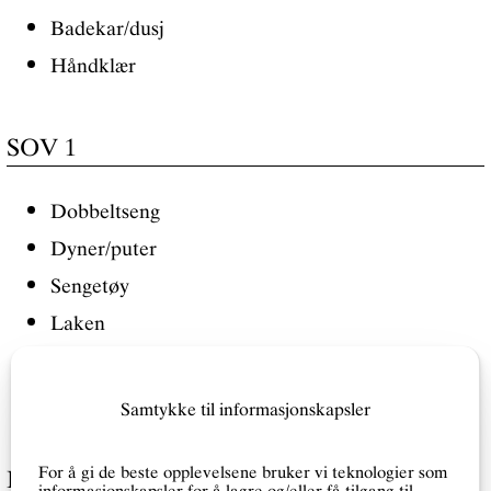
Badekar/dusj
Håndklær
SOV 1
Dobbeltseng
Dyner/puter
Sengetøy
Laken
Oljevarmer
2-fløyet balkongdør ut til liten balkong​
Samtykke til informasjonskapsler
For å gi de beste opplevelsene bruker vi teknologier som
BARNEROM
informasjonskapsler for å lagre og/eller få tilgang til