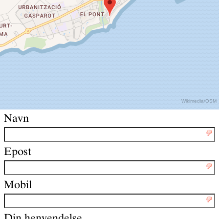
Wikimedia
/
OSM
Navn
Epost
Mobil
Din henvendelse